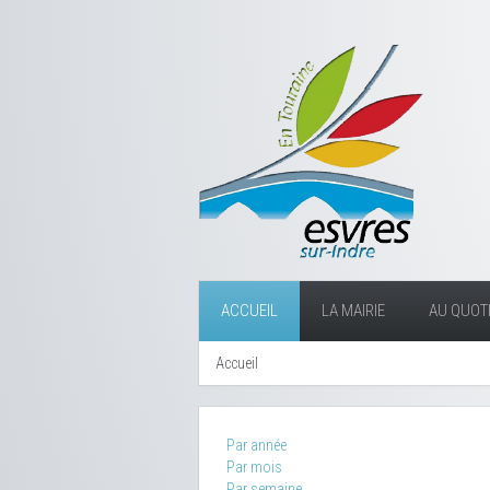
ACCUEIL
LA MAIRIE
AU QUOTI
Accueil
Par année
Par mois
Par semaine