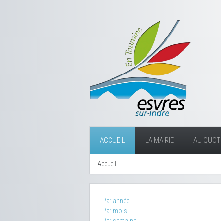
ACCUEIL
LA MAIRIE
AU QUOTI
Accueil
Par année
Par mois
Par semaine