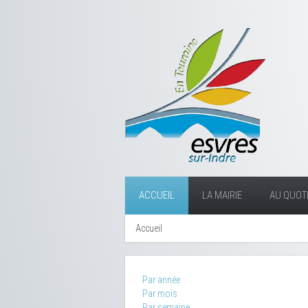
ACCUEIL
LA MAIRIE
AU QUOTI
Accueil
Par année
Par mois
Par semaine