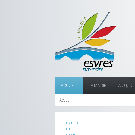
ACCUEIL
LA MAIRIE
AU QUOTI
Accueil
Par année
Par mois
Par semaine