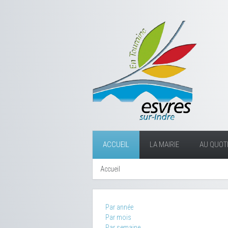
ACCUEIL
LA MAIRIE
AU QUOTI
Accueil
Par année
Par mois
Par semaine