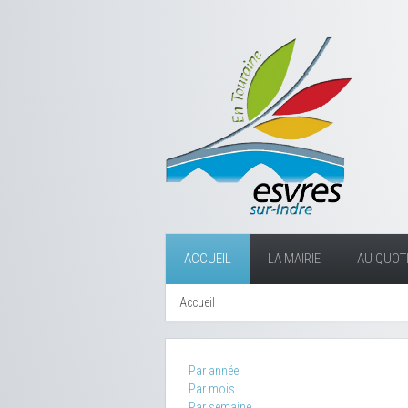
ACCUEIL
LA MAIRIE
AU QUOTI
Accueil
Par année
Par mois
Par semaine