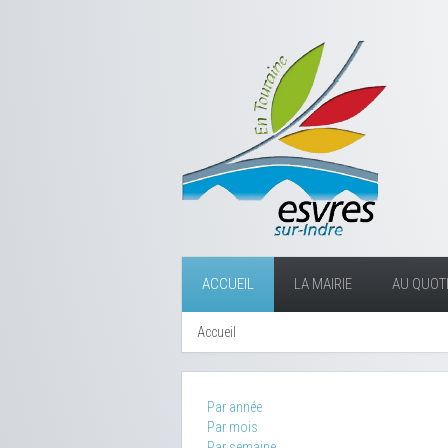
ACCUEIL
LA MAIRIE
AU QUOTI
Accueil
Par année
Par mois
Par semaine