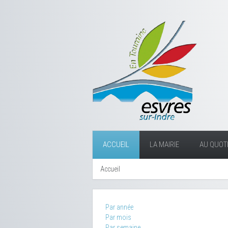
ACCUEIL
LA MAIRIE
AU QUOTI
Accueil
Par année
Par mois
Par semaine