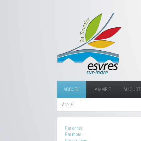
ACCUEIL
LA MAIRIE
AU QUOTI
Accueil
Par année
Par mois
Par semaine