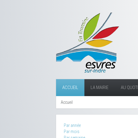
ACCUEIL
LA MAIRIE
AU QUOTI
Accueil
Par année
Par mois
Par semaine