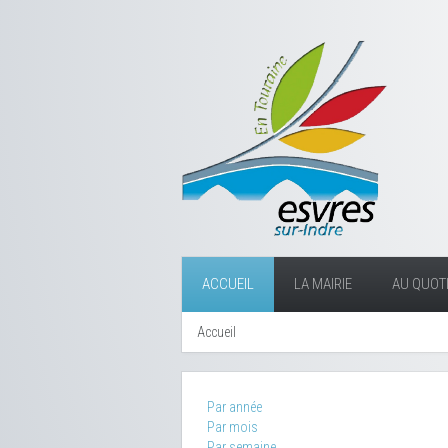
ACCUEIL
LA MAIRIE
AU QUOTI
Accueil
Par année
Par mois
Par semaine