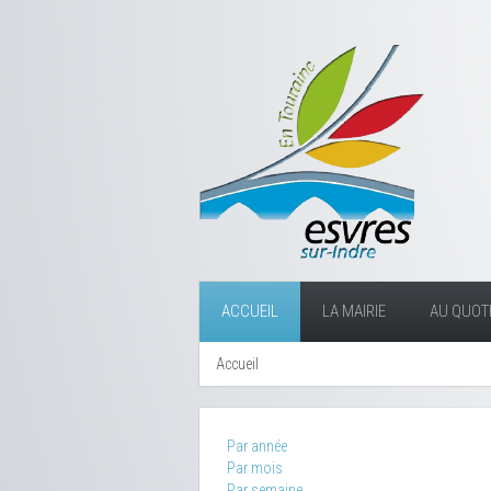
ACCUEIL
LA MAIRIE
AU QUOTI
Accueil
Par année
Par mois
Par semaine