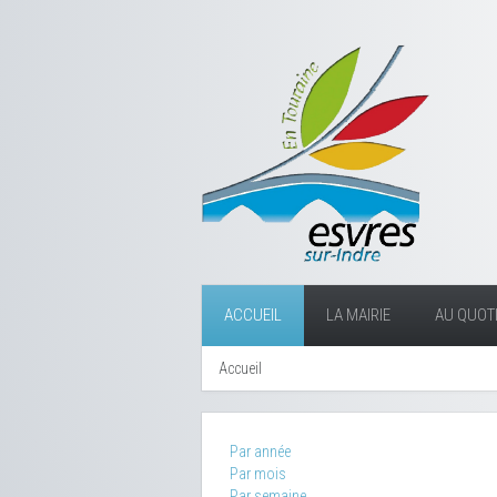
ACCUEIL
LA MAIRIE
AU QUOTI
Accueil
Par année
Par mois
Par semaine