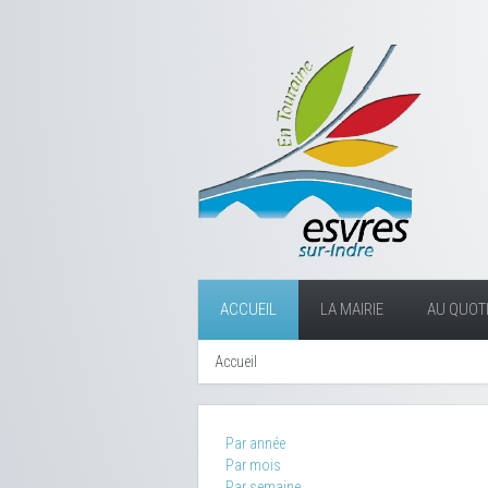
ACCUEIL
LA MAIRIE
AU QUOTI
Accueil
Par année
Par mois
Par semaine