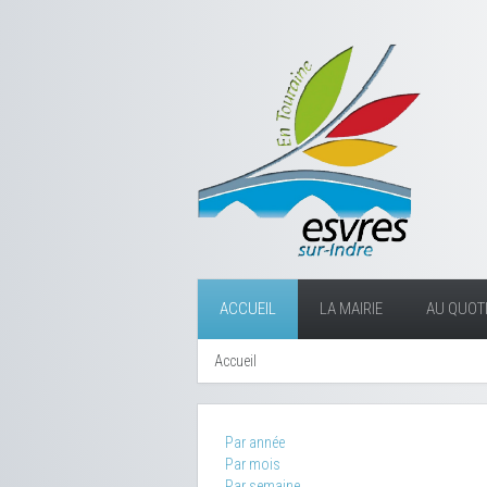
ACCUEIL
LA MAIRIE
AU QUOTI
Accueil
Par année
Par mois
Par semaine