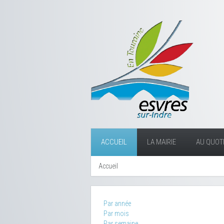
ACCUEIL
LA MAIRIE
AU QUOTI
Accueil
Par année
Par mois
Par semaine