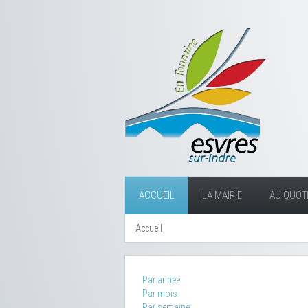
ACCUEIL
LA MAIRIE
AU QUOTI
Accueil
Par année
Par mois
Par semaine