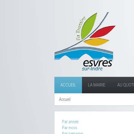
ACCUEIL
LA MAIRIE
AU QUOTI
Accueil
Par année
Par mois
Par semaine