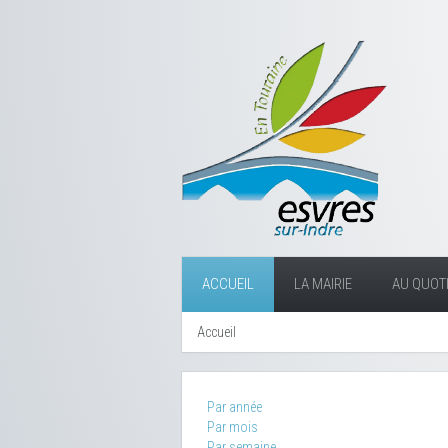
ACCUEIL
LA MAIRIE
AU QUOTI
Accueil
Par année
Par mois
Par semaine