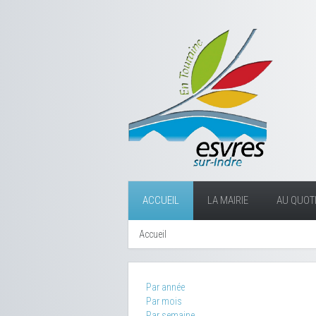
ACCUEIL
LA MAIRIE
AU QUOTI
Accueil
Par année
Par mois
Par semaine