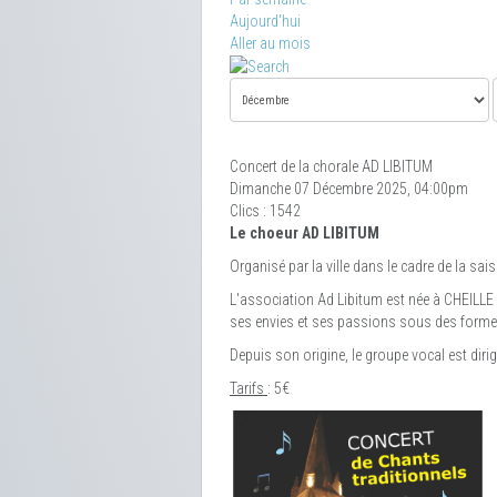
Aujourd'hui
Aller au mois
Concert de la chorale AD LIBITUM
Dimanche 07 Décembre 2025, 04:00pm
Clics
: 1542
Le choeur AD LIBITUM
Organisé par la ville dans le cadre de la sais
L'association Ad Libitum est née à CHEILLE
ses envies et ses passions sous des formes 
Depuis son origine, le groupe vocal est dir
Tarifs
: 5€