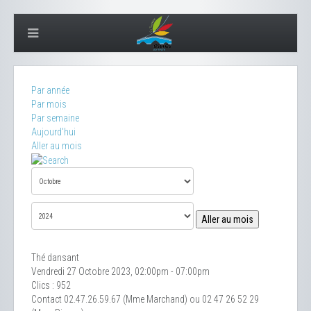
Par année
Par mois
Par semaine
Aujourd'hui
Aller au mois
Aller au mois
Thé dansant
Vendredi 27 Octobre 2023, 02:00pm - 07:00pm
Clics
: 952
Contact
02.47.26.59.67 (Mme Marchand) ou 02 47 26 52 29