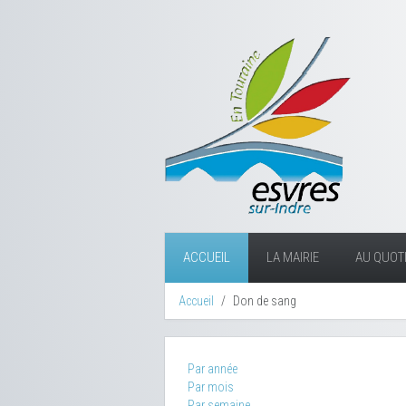
ACCUEIL
LA MAIRIE
AU QUOTI
Accueil
Don de sang
Par année
Par mois
Par semaine