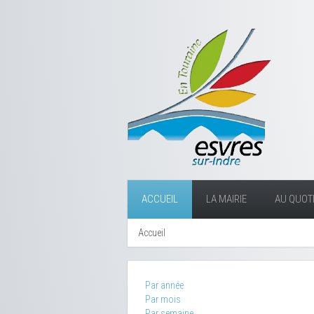
ACCUEIL
LA MAIRIE
AU QUOTI
Accueil
Par année
Par mois
Par semaine