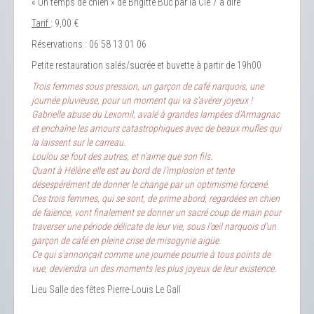
« Un temps de chien » de Brigitte Buc par la Cie 7 à dire
Tarif
: 9,00 €
Réservations : 06 58 13 01 06
Petite restauration salés/sucrée et buvette à partir de 19h00
Trois femmes sous pression, un garçon de café narquois, une
journée pluvieuse, pour un moment qui va s'avérer joyeux !
Gabrielle abuse du Lexomil, avalé à grandes lampées d’Armagnac
et enchaîne les amours catastrophiques avec de beaux mufles qui
la laissent sur le carreau.
Loulou se fout des autres, et n’aime que son fils.
Quant à Hélène elle est au bord de l’implosion et tente
désespérément de donner le change par un optimisme forcené.
Ces trois femmes, qui se sont, de prime abord, regardées en chien
de faïence, vont finalement se donner un sacré coup de main pour
traverser une période délicate de leur vie, sous l’œil narquois d’un
garçon de café en pleine crise de misogynie aigüe.
Ce qui s’annonçait comme une journée pourrie à tous points de
vue, deviendra un des moments les plus joyeux de leur existence.
Lieu
Salle des fêtes Pierre-Louis Le Gall