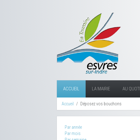
ACCUEIL
LA MAIRIE
AU QUOTI
Accueil
Déposez vos bouchons
Par année
Par mois
Par semaine