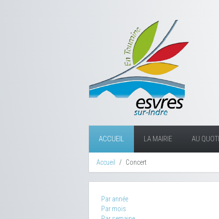
ACCUEIL
LA MAIRIE
AU QUOTI
Accueil
Concert
Par année
Par mois
Par semaine