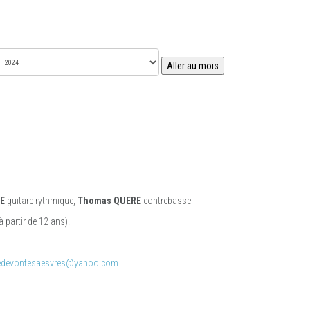
Aller au mois
E
guitare rythmique,
Thomas QUERE
contrebasse
à partir de 12 ans).
redevontesaesvres@yahoo.com