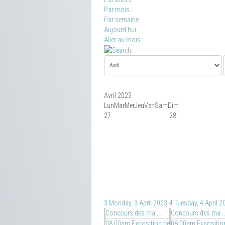
Par mois
Par semaine
Aujourd'hui
Aller au mois
Avril 2023
Lun
Mar
Mer
Jeu
Ven
Sam
Dim
27
28
3
Monday, 3 April 2023
4
Tuesday, 4 April 2
Concours des ma ...
Concours des ma ..
08:00am Exposition de
08:00am Expositio