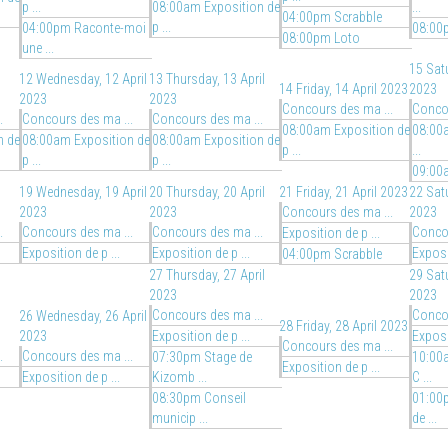
p ...
08:00am Exposition de
...
04:00pm Scrabble
p ...
04:00pm Raconte-moi
08:00
08:00pm Loto
une ...
15
Satu
12
Wednesday, 12 April
13
Thursday, 13 April
14
Friday, 14 April 2023
2023
2023
2023
Concours des ma ...
Concou
.
Concours des ma ...
Concours des ma ...
08:00am Exposition de
08:00a
n de
08:00am Exposition de
08:00am Exposition de
p ...
...
p ...
p ...
09:00
19
Wednesday, 19 April
20
Thursday, 20 April
21
Friday, 21 April 2023
22
Satu
2023
2023
Concours des ma ...
2023
.
Concours des ma ...
Concours des ma ...
Concou
Exposition de p ...
Exposition de p ...
Exposition de p ...
Exposi
04:00pm Scrabble
27
Thursday, 27 April
29
Satu
2023
2023
Concours des ma ...
Concou
26
Wednesday, 26 April
28
Friday, 28 April 2023
2023
Exposition de p ...
Exposi
Concours des ma ...
.
Concours des ma ...
07:30pm Stage de
10:00
Exposition de p ...
Exposition de p ...
Kizomb ...
C ...
08:30pm Conseil
01:00
municip ...
de ...