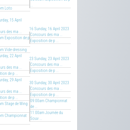
...
pm Loto
rday, 15 April
16
Sunday, 16 April 2023
rs des ma ...
Concours des ma ...
m Exposition de p
Exposition de p ...
am Vide-dressing
rday, 22 April
23
Sunday, 23 April 2023
Concours des ma ...
rs des ma ...
Exposition de p ...
tion de p ...
rday, 29 April
30
Sunday, 30 April 2023
Concours des ma ...
rs des ma ...
Exposition de p ...
tion de p ...
09:00am Championnat
am Stage de Wing
de ...
11:00am Journée du
pm Championnat
Souv ...