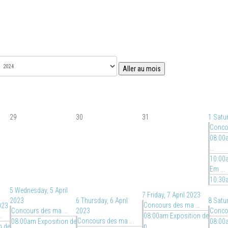
Aller au mois
29
30
31
1
Satur
Concou
08:00a
...
10:00
Em ...
10:30
5
Wednesday, 5 April
7
Friday, 7 April 2023
2023
6
Thursday, 6 April
8
Satur
Concours des ma ...
023
Concours des ma ...
2023
Concou
.
08:00am Exposition de
Concours des ma ...
08:00am Exposition de
08:00a
p ...
n de