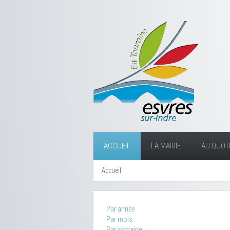
ACCUEIL
LA MAIRIE
AU QUOTI
Accueil
Par année
Par mois
Par semaine