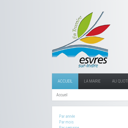
ACCUEIL
LA MAIRIE
AU QUOTI
Accueil
Par année
Par mois
Par semaine