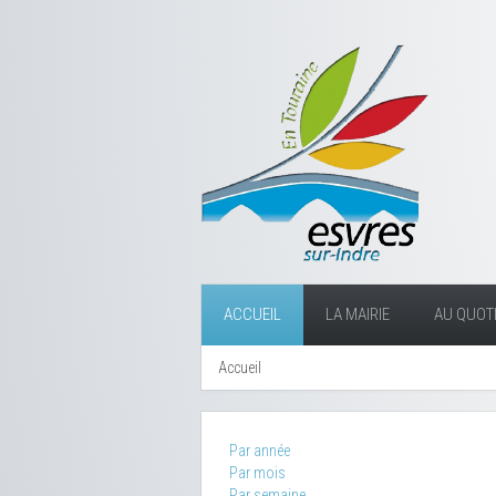
ACCUEIL
LA MAIRIE
AU QUOTI
Accueil
Par année
Par mois
Par semaine