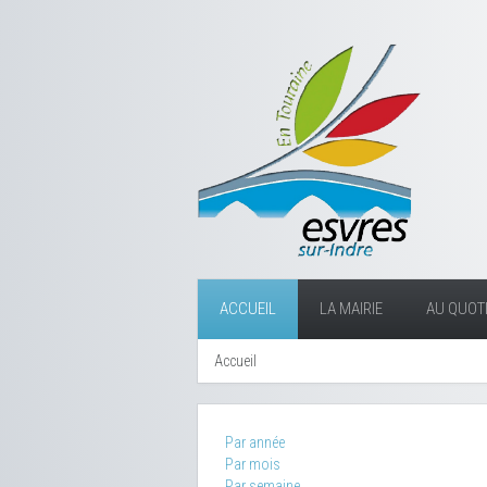
ACCUEIL
LA MAIRIE
AU QUOTI
Accueil
Par année
Par mois
Par semaine