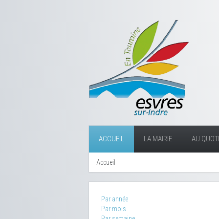
ACCUEIL
LA MAIRIE
AU QUOTI
Accueil
Par année
Par mois
Par semaine