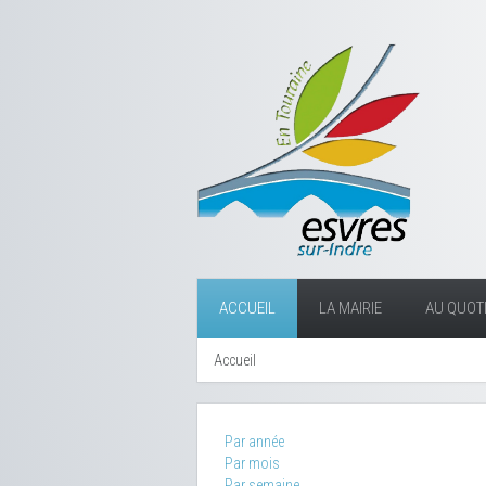
ACCUEIL
LA MAIRIE
AU QUOTI
Accueil
Par année
Par mois
Par semaine