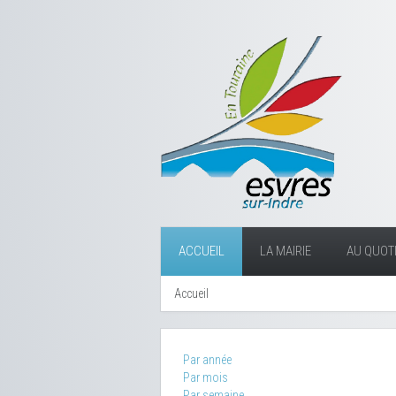
ACCUEIL
LA MAIRIE
AU QUOTI
Accueil
Par année
Par mois
Par semaine