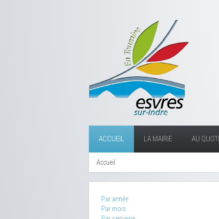
ACCUEIL
LA MAIRIE
AU QUOTI
Accueil
Par année
Par mois
Par semaine