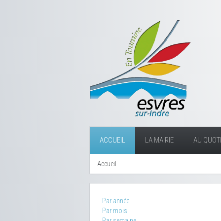
ACCUEIL
LA MAIRIE
AU QUOTI
Accueil
Par année
Par mois
Par semaine