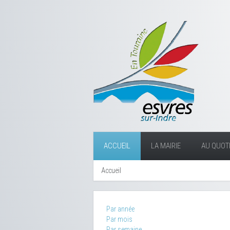
ACCUEIL
LA MAIRIE
AU QUOTI
Accueil
Par année
Par mois
Par semaine