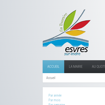
ACCUEIL
LA MAIRIE
AU QUOTI
Accueil
Par année
Par mois
Par semaine