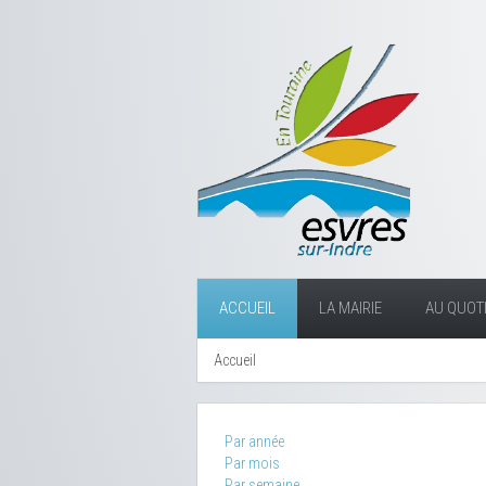
ACCUEIL
LA MAIRIE
AU QUOTI
Accueil
Par année
Par mois
Par semaine