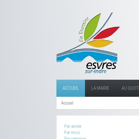
ACCUEIL
LA MAIRIE
AU QUOTI
Accueil
Par année
Par mois
Par semaine