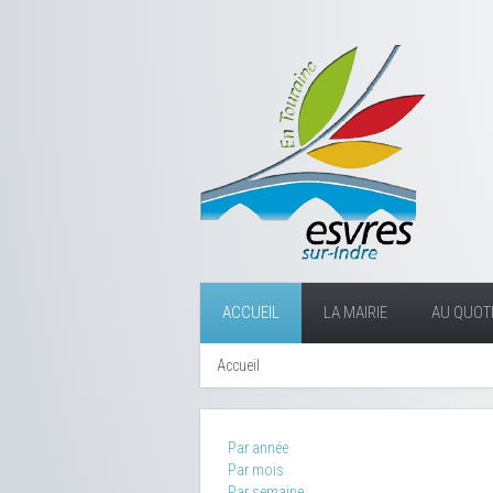
ACCUEIL
LA MAIRIE
AU QUOTI
Accueil
Par année
Par mois
Par semaine