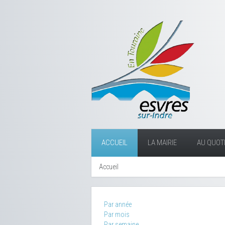
ACCUEIL
LA MAIRIE
AU QUOTI
Accueil
Par année
Par mois
Par semaine