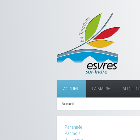
ACCUEIL
LA MAIRIE
AU QUOTI
Accueil
Par année
Par mois
Par semaine