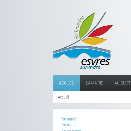
ACCUEIL
LA MAIRIE
AU QUOTI
Accueil
Par année
Par mois
Par semaine