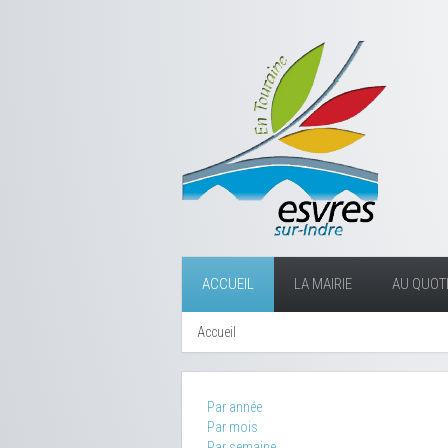
ACCUEIL
LA MAIRIE
AU QUOTI
Accueil
Par année
Par mois
Par semaine