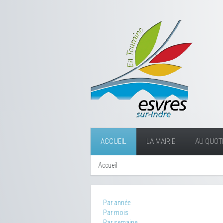
ACCUEIL
LA MAIRIE
AU QUOTI
Accueil
Par année
Par mois
Par semaine