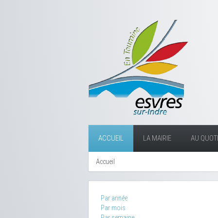
ACCUEIL
LA MAIRIE
AU QUOTI
Accueil
Par année
Par mois
Par semaine