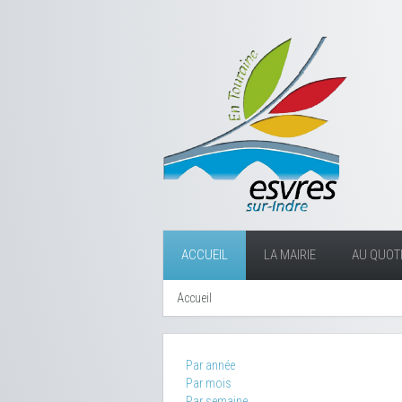
ACCUEIL
LA MAIRIE
AU QUOTI
Accueil
Par année
Par mois
Par semaine