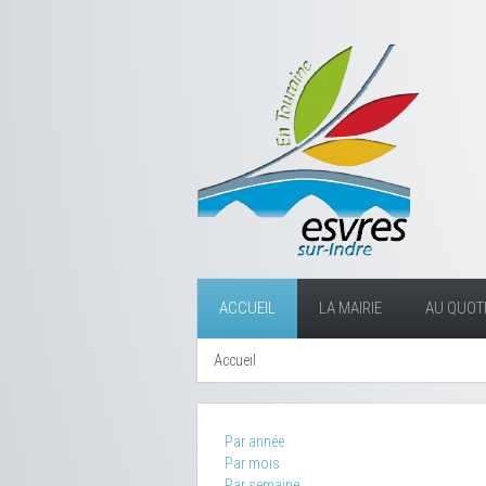
ACCUEIL
LA MAIRIE
AU QUOTI
Accueil
Par année
Par mois
Par semaine